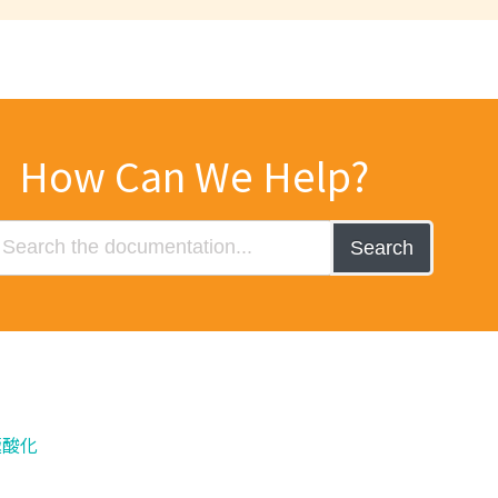
How Can We Help?
Search
極酸化