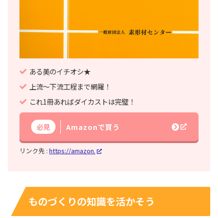
ある美のイチオシ★
上流～下流工程まで網羅！
これ1冊あればダイカストは完璧！
必見
Amazonで買う
リンク先 :
https://amazon.
ものづくりの知識を活かそう