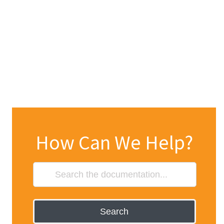
How Can We Help?
Search