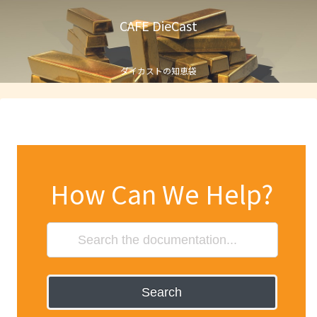
CAFE DieCast
ダイカストの知恵袋
How Can We Help?
Search