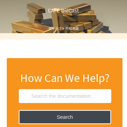
CAFE DieCast
ダイカストの知恵袋
How Can We Help?
Search