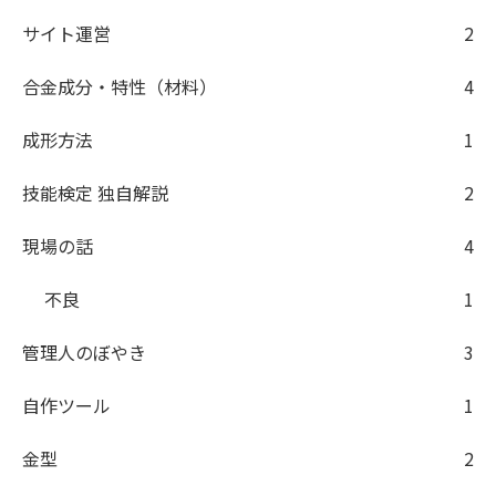
サイト運営
2
合金成分・特性（材料）
4
成形方法
1
技能検定 独自解説
2
現場の話
4
不良
1
管理人のぼやき
3
自作ツール
1
金型
2