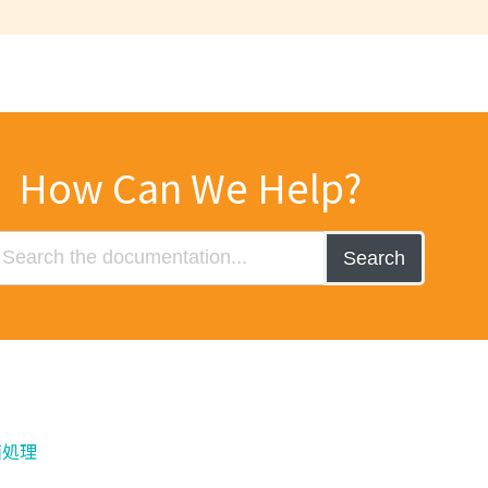
How Can We Help?
Search
面処理