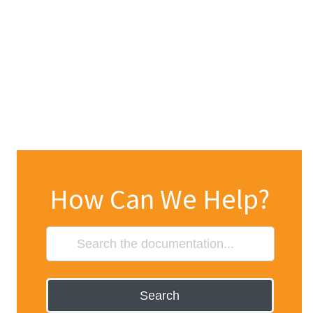
How Can We Help?
Search