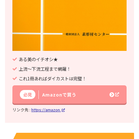
ある美のイチオシ★
上流～下流工程まで網羅！
これ1冊あればダイカストは完璧！
必見
Amazonで買う
リンク先 :
https://amazon.