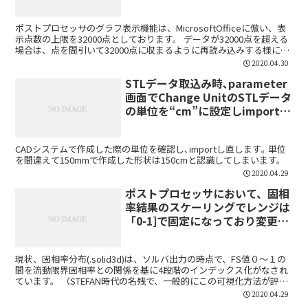
件の注意事項などあれば教えてく
ださい。
ポストプロセッサのグラフ表示機能は、MicrosoftOfficeに倣い、表
示点数の上限を32000点としております。 データが32000点を超える
場合は、点を間引いて32000点に収まるように再読み込みする様に改
良しました。 【エクセルで...
2020.04.30
STLデータ取込み時､parameter
画面でChange UnitのSTLデータ
の単位を“cm”に設定しimportす
ると､モデルが大きくなってしま
います｡なぜでしょうか。
CADシステムで作成した際の単位を確認し､importし直します｡ 単位
を間違えて150mmで作成した形状は150cmと認識してしまいます。
2020.04.29
ポストプロセッサにおいて、固相
率結果のスケーリングでレンジは
「0-1]で固定になっており変更で
きませんが、固相率分布として、
レンジ幅を変更できませんか？
現状、固相率分布(.solid3d)は、ソルバ出力の時点で、FS値０～１の
間を流動限界固相率との関係を基に4段階のインデックス化がなされ
ています。 （STEFAN時代の名残で、一般的にこの可視化方法が評価
しやすいとの理由と伺っております） ...
2020.04.29