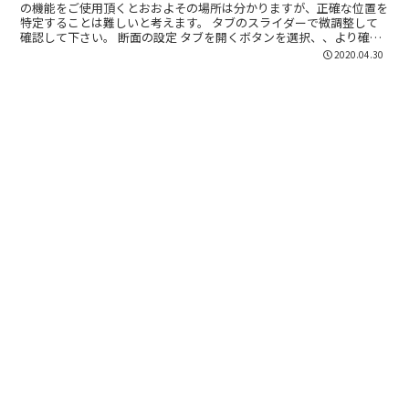
の機能をご使用頂くとおおよその場所は分かりますが、正確な位置を
よその見当を付けてその辺りを見
特定することは難しいと考えます。 タブのスライダーで微調整して
るようにしていますが、見当を付
確認して下さい。 断面の設定 タブを開くボタンを選択、、より確認
ける位置の目測が困難です。容易
したい平面にチェックを入れる。選択した平面下のスライ...
2020.04.30
に目測できる方法はありますか？