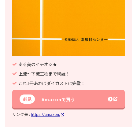
ある美のイチオシ★
上流～下流工程まで網羅！
これ1冊あればダイカストは完璧！
必見
Amazonで買う
リンク先 :
https://amazon.