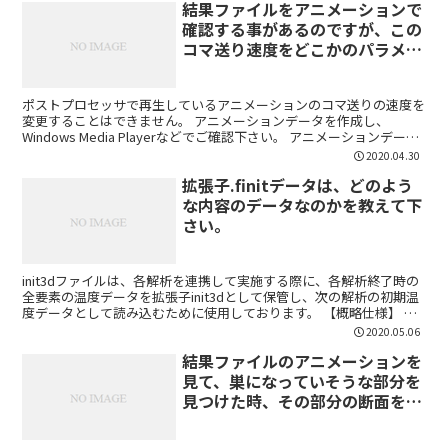
結果ファイルをアニメーションで
確認する事があるのですが、この
コマ送り速度をどこかのパラメー
タで速くする事は可能ですか？
ポストプロセッサで再生しているアニメーションのコマ送りの速度を
変更することはできません。 アニメーションデータを作成し、
Windows Media Playerなどでご確認下さい。 アニメーションデータ
の作成方法 結果ファイルを開き、撮影し...
2020.04.30
拡張子.finitデータは、どのよう
な内容のデータなのかを教えて下
さい。
init3dファイルは、各解析を連携して実施する際に、各解析終了時の
全要素の温度データを拡張子init3dとして保管し、次の解析の初期温
度データとして読み込むために使用しております。 【概略仕様】 フ
ァイルの書式：温度データ受渡し専用の形式...
2020.05.06
結果ファイルのアニメーションを
見て、巣になっていそうな部分を
見つけた時、その部分の断面を観
察したいと思っています。その場
合、アニメーション表示上でおお