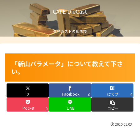
CAFE DieCast
ダイカストの知恵袋
「新山パラメータ」について教えて下さ
い。
X
Facebook
はてブ
0
0
Pocket
LINE
コピー
0
2020.05.03