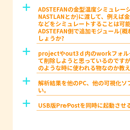
a
ADSTEFANの金型温度シミュレーシ
NASTLANとか)に渡して、例え
などをシミュレートすることは可能
ADSTEFAN側で追加モジュール
しょうか?
a
projectやout3ｄ内のwork
て削除しようと思っているのですが
のような時に使われる物なのか教
a
解析結果を他のPC、他の可視化ソ
い。
a
USB版Pre⁄Postを同時に起動