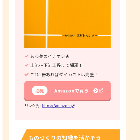
ある美のイチオシ★
上流～下流工程まで網羅！
これ1冊あればダイカストは完璧！
必見
Amazonで買う
リンク先 :
https://amazon.
ものづくりの知識を活かそう