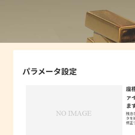
パラメータ設定
座
ァ
ま
残念
タを
修正