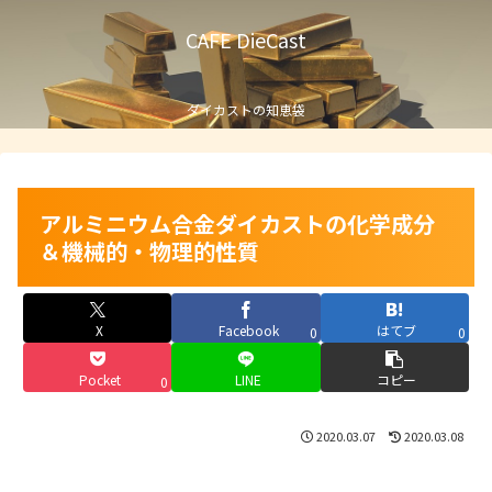
CAFE DieCast
ダイカストの知恵袋
アルミニウム合金ダイカストの化学成分
＆機械的・物理的性質
X
Facebook
はてブ
0
0
Pocket
LINE
コピー
0
2020.03.07
2020.03.08