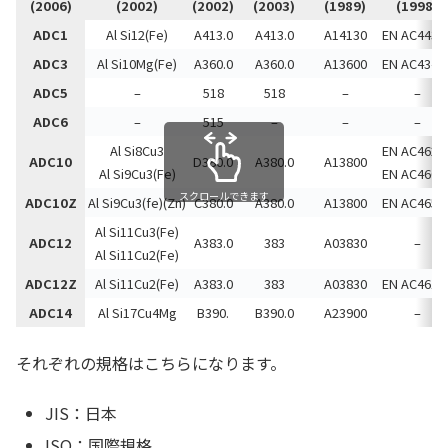
(2006)
(2002)
(2002)
(2003)
(1989)
(1998)
ADC1
Al Si12(Fe)
A413.0
A413.0
A14130
EN AC4430
ADC3
Al Si10Mg(Fe)
A360.0
A360.0
A13600
EN AC4340
ADC5
–
518
518
–
–
ADC6
–
515
–
–
–
Al Si8Cu3
EN AC4620
ADC10
D380.0
A380.0
A13800
Al Si9Cu3(Fe)
EN AC4600
スクロールできます
ADC10Z
Al Si9Cu3(fe)(Zn)
C380.0
A380.0
A13800
EN AC4650
Al Si11Cu3(Fe)
ADC12
A383.0
383
A03830
–
Al Si11Cu2(Fe)
ADC12Z
Al Si11Cu2(Fe)
A383.0
383
A03830
EN AC4610
ADC14
Al Si17Cu4Mg
B390.
B390.0
A23900
–
それぞれの規格はこちらになります。
JIS：日本
ISO：国際規格